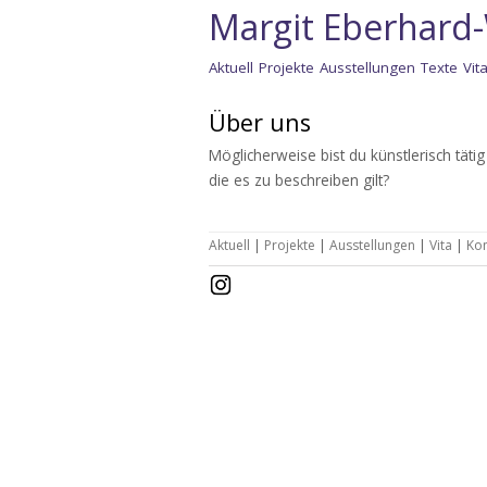
Margit Eberhard
Zum
Aktuell
Projekte
Ausstellungen
Texte
Vit
Inhalt
springen
Colori di Roma · Farben
Über uns
Roms
Möglicherweise bist du künstlerisch tätig
Landscapes
die es zu beschreiben gilt?
Opulenz
Aktuell
|
Projekte
|
Ausstellungen
|
Vita
|
Kon
Appropriation