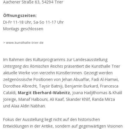
Aachener Straße 63, 54294 Trier
Öffnungszeiten:
Di-Fr 11-18 Uhr, Sa-So 11-17 Uhr
Montags geschlossen
>
www.kunsthalle-trier.de
Im Rahmen des Kulturprogramms zur Landesausstellung
Untergang des Römischen Reiches
präsentiert die Kunsthalle Trier
aktuelle Werke von vierzehn Künstler:innen. Gezeigt werden
zeitgenössische Positionen von Jehan Abuaffar, Fadi Al-Hamwi,
Dorothee Albrecht, Taysir Batniji, Benjamin Burkard, Francesca
Cataldi,
Margit Eberhard-Wabnitz
, Joana Hadjithomas & Khalil
Joreige, Manaf Halbouni, Ali Kaaf, Skander Khlif, Randa Mirza
und Alaa Aldin Nabhan.
Fokus der Ausstellung liegt nicht auf den historischen
Entwicklungen in der Antike, sondern auf gegenwärtigen Visionen