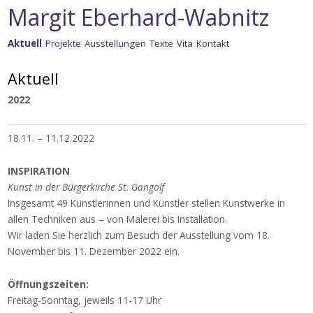
Margit Eberhard-Wabnitz
Zum
Aktuell
Projekte
Ausstellungen
Texte
Vita
Kontakt
Inhalt
springen
Colori di Roma · Farben
Aktuell
Roms
2022
Landscapes
18.11. – 11.12.2022
Opulenz
INSPIRATION
Appropriation
Kunst in der Bürgerkirche St. Gangolf
Insgesamt 49 Künstlerinnen und Künstler stellen Kunstwerke in
allen Techniken aus – von Malerei bis Installation.
Wir laden Sie herzlich zum Besuch der Ausstellung vom 18.
November bis 11. Dezember 2022 ein.
Öffnungszeiten:
Freitag-Sonntag, jeweils 11-17 Uhr